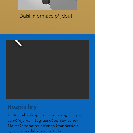
Další informace přijdou!
Rozpis hry
Učitelé absolvují profesní rozvoj, který se
zaměřuje na integraci učebních osnov
Next Generation Science Standards a
využití misí s Montym ve třídě.