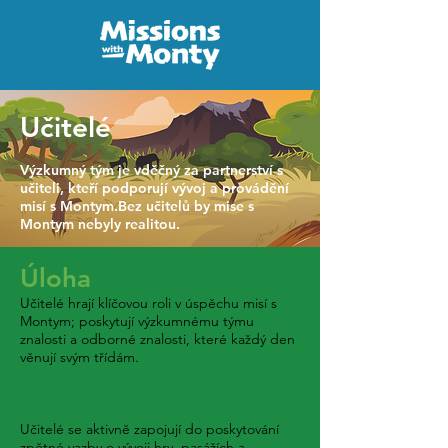
Učitelé
Výzkumný tým je vděčný za partnerství s
učiteli, kteří podporují vývoj a provádění
misí s Montym.Bez učitelů by mise s
Montym nebyly realitou.
Úloha
Učitelé hrají klíčovou roli v úspěchu misí s
Montym; poskytují výzkumnému týmu
znalosti a odborné znalosti, které každý den
věnují svým třídám.
Učitelé se aktivně zapojují do poskytování
zpětné vazby o vývoji hry, pasážích a