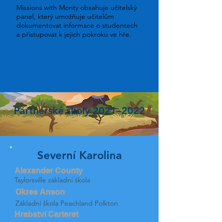
Missions with Monty obsahuje učitelský
panel, který umožňuje učitelům
dokumentovat informace o studentech
a přistupovat k jejich pokroku ve hře.
Partnerské školy 2021–2022
Severní Karolina
Alexander County
Taylorsville základní škola
Okres Anson
Základní škola Peachland Polkton
Hrabství Carteret