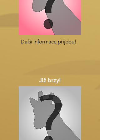
Další informace přijdou!
Již brzy!