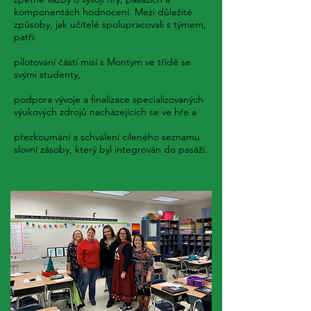
komponentách hodnocení. Mezi důležité
způsoby, jak učitelé spolupracovali s týmem,
patří:
pilotování částí misí s Montym ve třídě se
svými studenty,
podpora vývoje a finalizace specializovaných
výukových zdrojů nacházejících se ve hře a
přezkoumání a schválení cíleného seznamu
slovní zásoby, který byl integrován do pasáží.