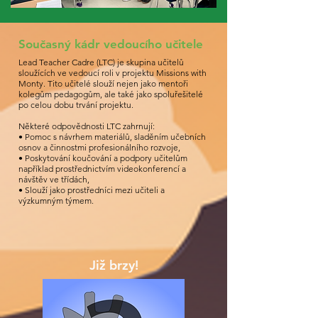
Současný kádr vedoucího učitele
Lead Teacher Cadre (LTC) je skupina učitelů
sloužících ve vedoucí roli v projektu Missions with
Monty. Tito učitelé slouží nejen jako mentoři
kolegům pedagogům, ale také jako spoluřešitelé
po celou dobu trvání projektu.
Některé odpovědnosti LTC zahrnují:
• Pomoc s návrhem materiálů, sladěním učebních
osnov a činnostmi profesionálního rozvoje,
• Poskytování koučování a podpory učitelům
například prostřednictvím videokonferencí a
návštěv ve třídách,
• Slouží jako prostředníci mezi učiteli a
výzkumným týmem.
Již brzy!